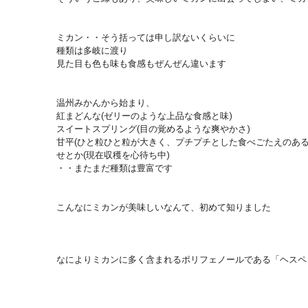
ミカン・・そう括っては申し訳ないくらいに
種類は多岐に渡り
見た目も色も味も食感もぜんぜん違います
温州みかんから始まり、
紅まどんな(ゼリーのような上品な食感と味)
スイートスプリング(目の覚めるような爽やかさ)
甘平(ひと粒ひと粒が大きく、プチプチとした食べごたえのあ
せとか(現在収穫を心待ち中)
・・またまだ種類は豊富です
こんなにミカンが美味しいなんて、初めて知りました
なによりミカンに多く含まれるポリフェノールである「
ヘスペ