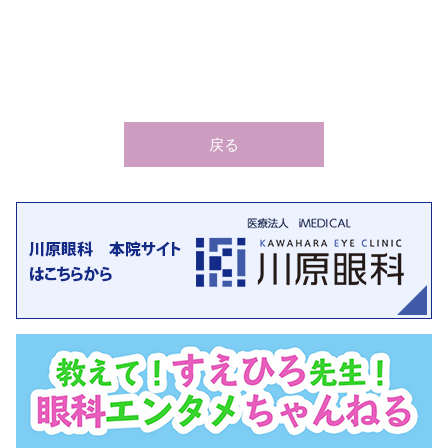
ミカンを食べると幸せになるし、
目も元気になるといういいこ
たかがミカン、されどミカン
見かけたときは
素通りせず、まず食べてみてください
この感動を皆様と共感したいものです
戻る
返信
転送